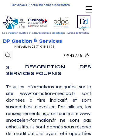
Bienvenue sur notre site dédié à la formation
La certification Qualité a été délivrée au titre de la catégorie : Actions de formation
DP Gestion & Services
N° d'activité
26 71 018 11 71
06 43 77 51 96
3. DESCRIPTION DES
SERVICES FOURNIS
Tous les informations indiquées sur le
site www.​formation-​medico.​fr sont
données à titre indicatif, et sont
susceptibles d’évoluer. Par ailleurs, les
renseignements figurant sur le site www.​
snoezelen-​formation.​fr ne sont pas
exhaustifs. Ils sont donnés sous réserve
de modifications ayant été apportées