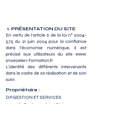
1. PRÉSENTATION DU SITE
En vertu de l'article 6 de la loi n° 2004-
575 du 21 juin 2004 pour la confiance
dans l'économie numérique, il est
précisé aux utilisateurs du site www.​
snoezelen-​formation.​fr
L'identité des différents intervenants
dans le cadre de sa réalisation et de son
suivi :
Propriétaire :
D.P.GESTION ET SERVICES
9, rue du Faubourg Saint Blaise
71400 AUTUN
Créateur :