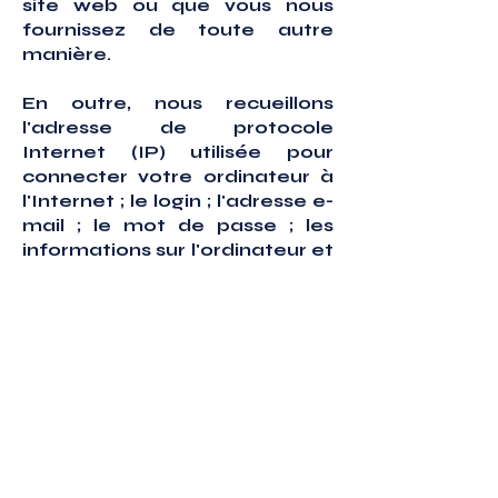
site web ou que vous nous
fournissez de toute autre
manière.
En outre, nous recueillons
l'adresse de protocole
Internet (IP) utilisée pour
connecter votre ordinateur à
l'Internet ; le login ; l'adresse e-
mail ; le mot de passe ; les
informations sur l'ordinateur et
la connexion.
Nous pouvons utiliser des outils
logiciels pour mesurer et
collecter des informations de
session, y compris les temps
de réponse des pages, la
durée des visites sur certaines
pages, les informations sur
l'interaction entre les pages et