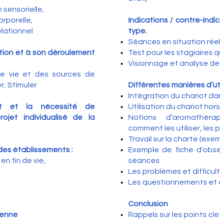
 sensorielle,
orporelle,
Indications / contre-ind
elationnel
type.
Séances en situation réel
ation et à son déroulement
Test pour les stagiaires 
Visionnage et analyse de
e vie et des sources de
r, Stimuler
Différentes manières d’uti
Intégration du chariot dan
nt et la nécessité de
Utilisation du chariot ho
rojet individualisé de la
Notions d’aromathérap
comment les utiliser, les
Travail sur la charte (e
des établissements :
Exemple de fiche d'obse
n fin de vie,
séances
Les problèmes et difficu
Les questionnements et 
Conclusion
ienne
Rappels sur les points cl