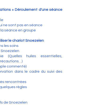
ications + Déroulement d'une séance
le
qui ne sont pas en séance
 la séance en groupe
liser le chariot Snoezelen
s les soins
rs Snoezelen
ie (Quelles huiles essentielles,
 précautions…)
xemple commenté)
rvation dans le cadre du suivi des
ltés rencontrées
quelques règles
efs de Snoezelen