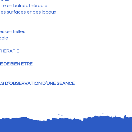
oire en balnéothérapie
des surfaces et des locaux
 essentielles
apie
THERAPIE
 DE BIEN ETRE
LS D’OBSERVATION D’UNE SEANCE