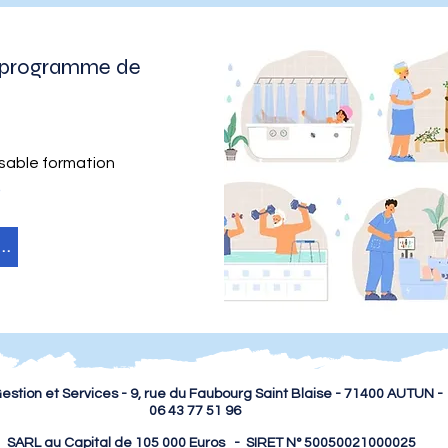
e programme de
nsable formation
6
s contacter
estion et Services - 9, rue du Faubourg Saint Blaise - 71400 AUTUN 
06 43 77 51 96
SARL au Capital de 105 000 Euros - SIRET N° 50050021000025