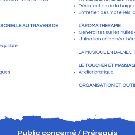
Désinfection de la baign
e
Entretien des matériels, 
NSORIELLE AU TRAVERS DE
L’AROMATHERAPIE
Généralités sur les huiles
Utilisation en balnéothér
équilibre
LA MUSIQUE EN BALNEO
LE TOUCHER ET MASSAGE
iques
Atelier pratique
ORGANISATION ET OUTI
Public concerné / Prérequis