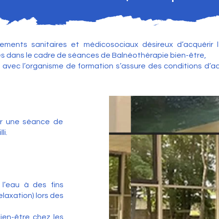
sements sanitaires et médicosociaux désireux d’acquéri
dans le cadre de séances de Balnéothérapie bien-être,
n avec l’organisme de formation s’assure des conditions d’a
er une séance de
li.
l’eau à des fins
laxation) lors des
ien-être chez les