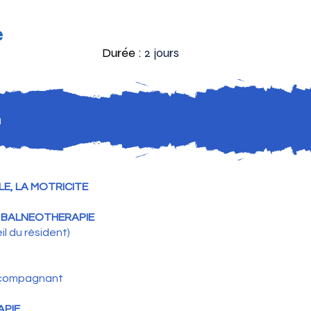
e
Durée :
2 jours
n
E, LA MOTRICITE
 BALNEOTHERAPIE
eil du résident)
accompagnant
APIE