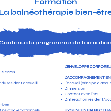
Formation
La balnéothérapie bien-êtr
Contenu du programme de formatio
L’ENVELOPPE CORPORELL
 le corps
L’ACCOMPAGNEMENT EN
du résident accueilli
L’accueil (principe d’accu
L’immersion
Contact avec l’eau
L’interaction résident/
tives
et psycho-émotionnels
HYGIENE EN BALNEOTHR