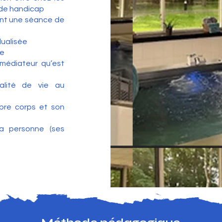
 de handicap
ant une séance de
dualisée
ue
 médiateur qu’est
alité de vie au
opre corps et son
a personne (ses