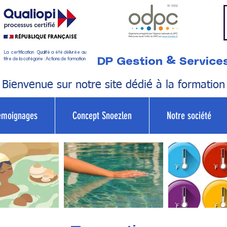
La certification Qualité a été délivrée au
DP Gestion & Service
titre de la catégorie : Actions de formation
Bienvenue sur notre site dédié à la formation
émoignages
Concept Snoezlen
Notre société