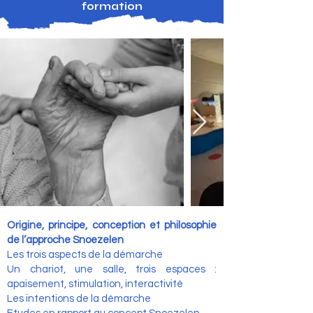
formation
Origine, principe, conception et philosophie
de l’approche Snoezelen
Les trois aspects de la démarche
Un chariot, une salle, trois espaces :
apaisement, stimulation, interactivité
Les intentions de la démarche